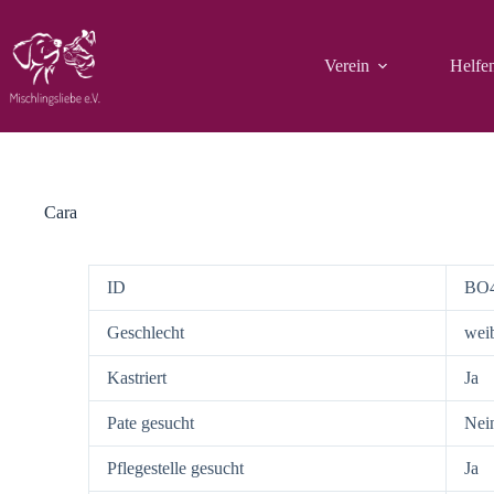
Zum
Inhalt
springen
Verein
Helfe
Cara
ID
BO
Geschlecht
weib
Kastriert
Ja
Pate gesucht
Nei
Pflegestelle gesucht
Ja