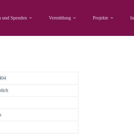
n und Spenden
Vermittlung
Projekte
In
404
lich
n