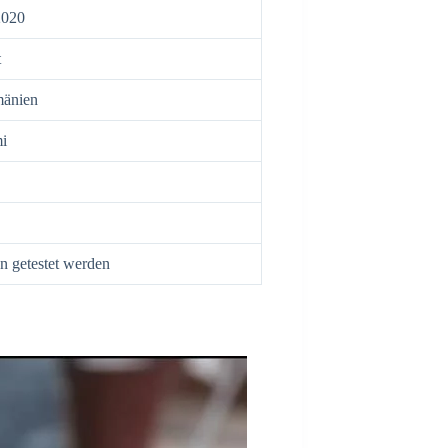
2020
t
änien
i
n getestet werden