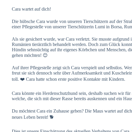
Cara wartet auf dich!
Die hübsche Cara wurde von unseren Tierschützern auf der Straß
einer Pflegestelle von unserer Tierschützerin Lumi in Borsa, R
Als sie gesichert wurde, war Cara verletzt. Sie musste aufgrund 
Rumänien tierärztlich behandelt werden. Doch zum Glück konnte
Hündin sehnsüchtig auf ihr eigenes Körbchen und Menschen, di
gehen möchten! 😊
Auf ihrer Pflegestelle zeigt sich Cara verspielt und selbstlos. 
freut sie sich dennoch sehr über Aufmerksamkeit und Kuscheleinh
toll. ❤️ Cara hatte schon erste positive Kontakte mit Kindern.
Cara könnte ein Herdenschutzhund sein, deshalb suchen wir fü
welche, die sich mit dieser Rasse bereits auskennen und ein Hau
Du möchtest Cara ein Zuhause geben? Die Maus wartet auf dich, d
neues Leben bereit! 🐕
Dies ist unsere Einschätzung des aktuellen Verhaltens von Cara, 