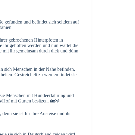
e gefunden und befindet sich seitdem auf
umänien.
ihrer gebrochenen Hinterpfoten in
 ihr geholfen werden und nun wartet die
e mit ihr gemeinsam durch dick und dünn
Wenn sich Menschen in der Nähe befinden,
eiten. Gestreichelt zu werden findet sie
r sie Menschen mit Hundeerfahrung und
s/Hof mit Garten besitzen. 🏡🐶
enn sie ist für ihre Ausreise und ihr
wie sie sich in Deutschland zeigen wird,