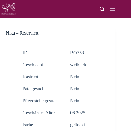
Zum
Inhalt
springen
Nika – Reserviert
ID
BO758
Geschlecht
weiblich
Kastriert
Nein
Pate gesucht
Nein
Pflegestelle gesucht
Nein
Geschätztes Alter
06.2025
Farbe
gefleckt